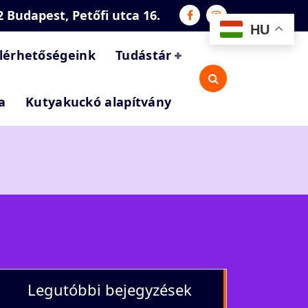
2 Budapest, Petőfi utca 16.
HU
lérhetőségeink
Tudástár
a
Kutyakuckó alapítvány
Legutóbbi bejegyzések