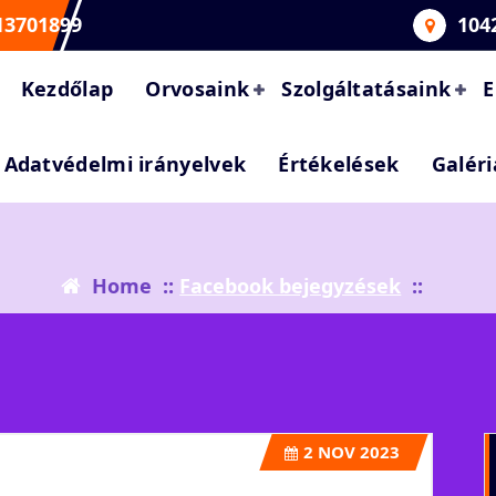
13701899
104
Kezdőlap
Orvosaink
Szolgáltatásaink
E
Adatvédelmi irányelvek
Értékelések
Galéri
Home
::
Facebook bejegyzések
::
2
NOV 2023