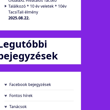
OldalaXI. Hivatalos Tacskó
Találkozó * 10 év veletek * 10év
TacsiTali élmény
2025.08.22.
Legutóbbi
bejegyzések
Facebook bejegyzések
Fontos hírek
Tanácsok