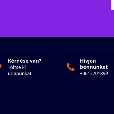
Kérdése van?
Hívjon
bennünket
Töltse ki
ürlapunkat
+3613701899