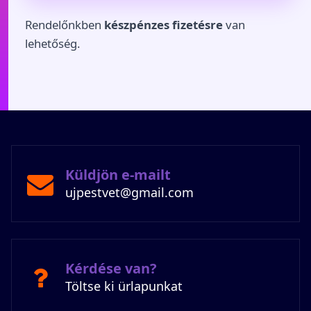
Rendelőnkben
készpénzes fizetésre
van
lehetőség.
Küldjön e-mailt
ujpestvet@gmail.com
Kérdése van?
Töltse ki ürlapunkat