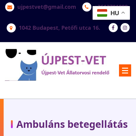
ujpestvet@gmail.com
+3613701899
HU
1042 Budapest, Petőfi utca 16.
Újpest-Vet Állatorvosi Rendelő
Ambuláns betegellátás