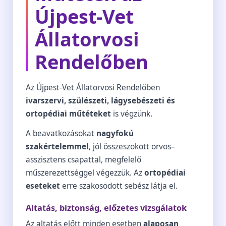
Újpest-Vet
Állatorvosi
Rendelőben
Az Újpest-Vet Állatorvosi Rendelőben
ivarszervi, szülészeti, lágysebészeti és
ortopédiai műtéteket
is végzünk.
A beavatkozásokat
nagyfokú
szakértelemmel
, jól összeszokott orvos–
asszisztens csapattal, megfelelő
műszerezettséggel végezzük. Az
ortopédiai
eseteket
erre szakosodott sebész látja el.
Altatás, biztonság, előzetes vizsgálatok
Az altatás előtt minden esetben
alaposan