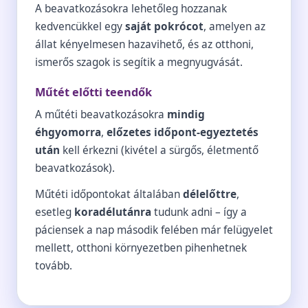
A beavatkozásokra lehetőleg hozzanak
kedvencükkel egy
saját pokrócot
, amelyen az
állat kényelmesen hazavihető, és az otthoni,
ismerős szagok is segítik a megnyugvását.
Műtét előtti teendők
A műtéti beavatkozásokra
mindig
éhgyomorra
,
előzetes időpont-egyeztetés
után
kell érkezni (kivétel a sürgős, életmentő
beavatkozások).
Műtéti időpontokat általában
délelőttre
,
esetleg
koradélutánra
tudunk adni – így a
páciensek a nap második felében már felügyelet
mellett, otthoni környezetben pihenhetnek
tovább.