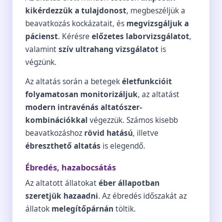
kikérdezzük a tulajdonost
, megbeszéljük a
beavatkozás kockázatait, és
megvizsgáljuk a
pácienst
. Kérésre
előzetes laborvizsgálatot
,
valamint
szív ultrahang vizsgálatot
is
végzünk.
Az altatás során a betegek
életfunkcióit
folyamatosan monitorizáljuk
, az altatást
modern intravénás altatószer-
kombinációkkal
végezzük. Számos kisebb
beavatkozáshoz
rövid hatású
, illetve
ébreszthető altatás
is elegendő.
Ébredés, hazabocsátás
Az altatott állatokat
éber állapotban
szeretjük hazaadni
. Az ébredés időszakát az
állatok
melegítőpárnán
töltik.