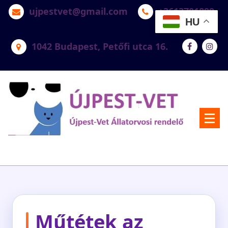
ujpestvet@gmail.com
+3613701899
HU
1042 Budapest, Petőfi utca 16.
Újpest-Vet Állatorvosi Rendelő
Műtétek az