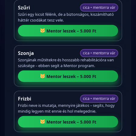
Szűri
cica • mentorra vár
Szűri egy kicsit félénk, de a biztonságos, kiszámítható
háttér csodákat tesz vele.
Mentor leszek – 5.000 Ft
Szonja
cica • mentorra vár
Szonjának műtétekre és hosszabb rehabilitációra van
szüksége – ebben segít a Mentor program.
Mentor leszek – 5.000 Ft
Frizbi
cica • mentorra vár
Frizbi neve is mutatja, mennyire játékos – segíts, hogy
mindig legyen mit ennie és hol melegednie.
Mentor leszek – 5.000 Ft