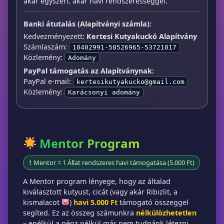
akár egyszeri, akár havi rendszerességgel.
Banki átutalás (Alapítványi számla):
Kedvezményezett:
Kertesi Kutyakuckó Alapítvány
Számlaszám:
10402991-50526965-53721017
Közlemény:
Adomány
PayPal támogatás az Alapítványnak:
PayPal e-mail:
kertesikutyakucko@gmail.com
Közlemény:
Karácsonyi adomány
Mentor Program
1 Mentor = 1 Állat rendszeres havi támogatása (5.000 Ft)
A Mentor program lényege, hogy az általad
kiválasztott kutyust, cicát (vagy akár Ribizlit, a
kismalacot
)
havi 5.000 Ft
támogató összeggel
segíted. Ez az összeg számunkra
nélkülözhetetlen
– enélkül a pénz nélkül már nem tudnánk létezni.