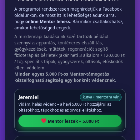
A programot rendszeresen meghirdetjük a Facebook
oldalunkon, de most itt is lehetőséget adunk arra,
hogy
online Mentor lehess
. Bármikor csatlakozhatsz,
amikor lehetőséged engedi.
A mindennapi kiadásaink közé tartozik például:
szennyvízszippantás, konténeres elszállítás,
gyógykezelések, műtétek, regenerációt segítő
fizioterápiás bérletek (akár heti 3 alkalom / 120.000 Ft
/ fő), speciális tápok, gyógyszerek, oltások, élősködők
elleni védelem.
Minden egyes 5.000 Ft-os Mentor-támogatás
kézzelfogható segítség egy konkrét védencnek.
Jeremiel
kutya • mentorra vár
Vidám, hálás védenc – a havi 5.000 Ft hozzájárul az
oltásokhoz, tápokhoz és az orvosi ellátáshoz.
Mentor leszek – 5.000 Ft