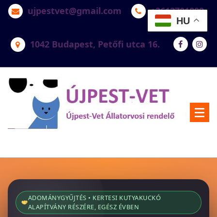
ujpestvet@gmail.com
+3613701899
HU
1042 Budapest, Petőfi utca 16.
Újpest-Vet Állatorvosi Rendelő
ADOMÁNYGYŰJTÉS • KERTESI KUTYAKUCKÓ
ALAPÍTVÁNY RÉSZÉRE, EGÉSZ ÉVBEN