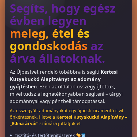
Segíts, hogy egész
évben legyen
meleg, étel és
gondoskodás
az
árva állatoknak.
Az Újpestvet rendelő tobábbra is segíti
Kertesi
Kutyakuckó Alapítványt az adomány
gyűjtésben
. Ezen az oldalon összegyűjtöttük,
mivel tudsz a leghatékonyabban segíteni – tárgyi
adománnyal vagy pénzbeli támogatással.
Az összegyűlt adományokat egy újpesti cicamentő civil
önkéntesnek, illetve a
Kertesi Kutyakuckó Alapítvány –
„Edina árvái”
számára juttatjuk el.
tisztító- és fertőtlenítőszerek