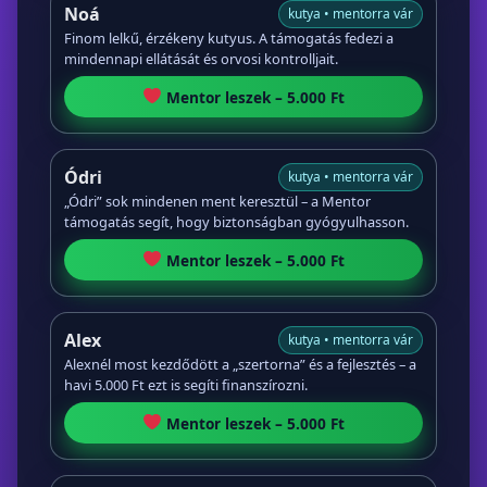
Noá
kutya • mentorra vár
Finom lelkű, érzékeny kutyus. A támogatás fedezi a
mindennapi ellátását és orvosi kontrolljait.
Mentor leszek – 5.000 Ft
Ódri
kutya • mentorra vár
„Ódri” sok mindenen ment keresztül – a Mentor
támogatás segít, hogy biztonságban gyógyulhasson.
Mentor leszek – 5.000 Ft
Alex
kutya • mentorra vár
Alexnél most kezdődött a „szertorna” és a fejlesztés – a
havi 5.000 Ft ezt is segíti finanszírozni.
Mentor leszek – 5.000 Ft