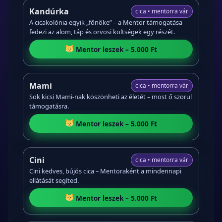
Kandúrka
cica • mentorra vár
A cicakolónia egyik „főnöke” – a Mentor támogatása
fedezi az alom, táp és orvosi költségek egy részét.
Mentor leszek – 5.000 Ft
Mami
cica • mentorra vár
Sok kicsi Mami-nak köszönheti az életét – most ő szorul
támogatásra.
Mentor leszek – 5.000 Ft
Cini
cica • mentorra vár
Cini kedves, bújós cica – Mentoraként a mindennapi
ellátását segíted.
Mentor leszek – 5.000 Ft