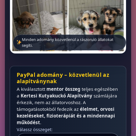
Minden adomány közvetlenül a rászoruló állatokat
segíti.
PayPal adomány – közvetlenül az
alapítványnak
A kiválasztott
mentor összeg
teljes egészében
a
Kertesi Kutyakuckó Alapítvány
számlájára
érkezik, nem az állatorvoshoz. A
támogatásotokból fedezik az
élelmet, orvosi
kezeléseket, fizioterápiát és a mindennapi
működést
.
Válassz összeget: