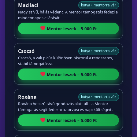
Macilaci
kutya • mentorra vár
Nagy szívű, hálás védenc. A Mentor támogatás fedezi a
mindennapos ellátását.
Mentor leszek – 5.000 Ft
Csocsó
kutya • mentorra vár
Csocsó, a vak picúr különösen rászorul a rendszeres,
stabil támogatásra.
Mentor leszek – 5.000 Ft
Roxána
kutya • mentorra vár
Roxána hosszú távú gondozás alatt áll – a Mentor
támogatás segít fedezni az orvosi és napi költségeit.
Mentor leszek – 5.000 Ft