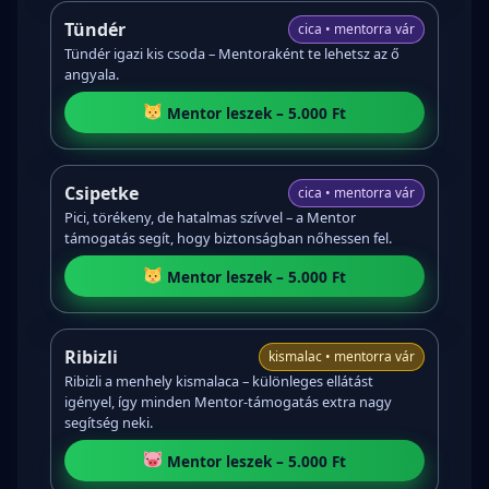
Tündér
cica • mentorra vár
Tündér igazi kis csoda – Mentoraként te lehetsz az ő
angyala.
Mentor leszek – 5.000 Ft
Csipetke
cica • mentorra vár
Pici, törékeny, de hatalmas szívvel – a Mentor
támogatás segít, hogy biztonságban nőhessen fel.
Mentor leszek – 5.000 Ft
Ribizli
kismalac • mentorra vár
Ribizli a menhely kismalaca – különleges ellátást
igényel, így minden Mentor-támogatás extra nagy
segítség neki.
Mentor leszek – 5.000 Ft