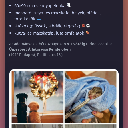
60×90 cm-es kutyapelenka
mosható kutya- és macskafekhelyek, plédek,
törölközők
játékok (plüssök, labdák, rágcsák)
kutya- és macskatáp, jutalomfalatok
Az adományokat hétköznapokon
8–18 óráig
tudod leadni az
Újpestvet Állatorvosi Rendelőben
(1042 Budapest, Petőfi utca 16.).