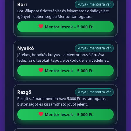
Bori
kutya • mentorra vár
Bori állapota fizioterápiát és folyamatos odafigyelést
igényel – ebben segít a Mentor támogatás.
Mentor leszek – 5.000 Ft
Nyalkó
kutya • mentorra vár
Játékos, bohókás kutyus – a Mentor hozzájárulása
fedezi az oltásokat, tápot, élősködők elleni védelmet.
Mentor leszek – 5.000 Ft
Rezgő
kutya • mentorra vár
Rezgő számára minden havi 5.000 Ft-os támogatás
biztonságot és kiszámítható jövőt jelent.
Mentor leszek – 5.000 Ft