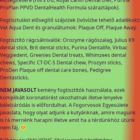
ProPlan PPVD DentalHealth Formula száraztápok).
Fogtisztulást elősegítő szájvizek (ivóvízbe tehető adalékok):
Vet Aqua Dent és granulátumok: Plaque Off, Plaque Away.
Fogtisztító rágcsálnivalók: Orozyme rágószalag, Julius K9
dental stick, Brit dental sticks, Purina Dentalife, Virbac
Veggiedent, Greenies Dental treats, Whimzees dental
chews, Specific CT-DC-S Dental chew, Prozym sticks,
ProDen Plaque off dental care bones, Pedigree
Dentasticks.
NEM JAVASOLT
kemény fogtisztítók használata, ezek
komplikált koronatörést okozhatnak illetve lenyelve
bélelzáródás is előfordulhat. A Fogorvosok Egyesülete
javaslata, hogy olyat adjunk a kutyánknak, amire magunk
is rá mernénk harapni illetve amit ha a térdünkhöz ütünk
nem fáj.
Néhány további VOHC által javasolt készítmény: