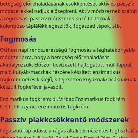
betegség előrehaladásának csökkentését aktív és passzív
módszerekkel tudjuk elősegíteni. Aktív módszernek számít
a fogmosás, passzív módszerek közé tartoznak a
különböző táplálékkiegészítők, fogászati tápok, stb.
Fogmosás
Otthon napi rendszerességű fogmosás a leghatékonyabb
módszer arra, hogy a betegség előrehaladását
akadályozzuk. Először bevizezett hajtogatott mull-lappal,
majd kutyák/macskák részére készített enzimatikus
fogkrémmel és kisfejű, kifejezetten kuyáknak/cicáknaknak
készült fogkefével javasolt.
Enzimatikus fogkrém: pl. Virbac Enzimatikus fogkrém
C.E.T., Orozyme, enzimatikus fogkrém.
Passzív plakkcsökkentő módszerek
Fogászati táp adása, a rágás általi természetes fogtisztulás
elősegítésére (Hill’s t/d, Royal Canin Dental Diet, Purina