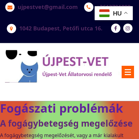
ujpestvet@gmail.com
+3613701899
HU
1042 Budapest, Petőfi utca 16.
Újpest-Vet Állatorvosi Rendelő
Fogászati problémák
A fogágybetegség megelőzése
A fogágybetegség megelőzését, vagy a már kialakult