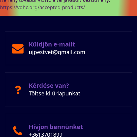
https://vohc.org/accepted-products/
Küldjön e-mailt
ujpestvet@gmail.com
Kérdése van?
Töltse ki ürlapunkat
Hívjon bennünket
+3613701899