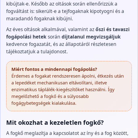
kibújtak-e. Később az oltások során ellenőrizzük a
fogváltást is: sikerült-e a tejfogaknak kipotyogni és a
maradandó fogaknak kibújni.
Az éves oltások alkalmával, valamint az
őszi és tavaszi
fogápolási hetek
során
díjtalanul megvizsgáljuk
kedvence fogazatát, és az állapotáról részletesen
tájékoztatjuk a tulajdonost.
Miért fontos a mindennapi fogápolás?
Érdemes a fogakat rendszeresen ápolni, étkezés után
a lepedéket mechanikusan eltávolítani, illetve
enzimatikus táplálék-kiegészítőket használni. Így
megelőzhető a fogkő és a súlyosabb
fogágybetegségek kialakulása.
Mit okozhat a kezeletlen fogkő?
A fogkő meglazítja a kapcsolatot az íny és a fog között,