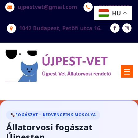
ujpestvet@gmail.com
+3613701899
HU
1042 Budapest, Petőfi utca 16.
Újpest-Vet Állatorvosi Rendelő
FOGÁSZAT – KEDVENCEINK MOSOLYA
Állatorvosi fogászat
Újpesten