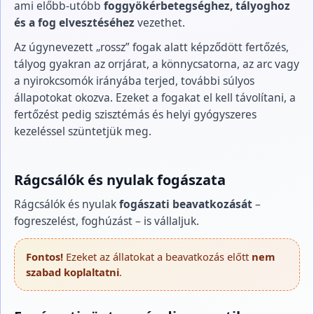
ami előbb-utóbb
foggyökérbetegséghez, tályoghoz
és a fog elvesztéséhez
vezethet.
Az úgynevezett „rossz” fogak alatt képződött fertőzés,
tályog gyakran az orrjárat, a könnycsatorna, az arc vagy
a nyirokcsomók irányába terjed, további súlyos
állapotokat okozva. Ezeket a fogakat el kell távolítani, a
fertőzést pedig szisztémás és helyi gyógyszeres
kezeléssel szüntetjük meg.
Rágcsálók és nyulak fogászata
Rágcsálók és nyulak
fogászati beavatkozását
–
fogreszelést, foghúzást – is vállaljuk.
Fontos!
Ezeket az állatokat a beavatkozás előtt
nem
szabad koplaltatni
.