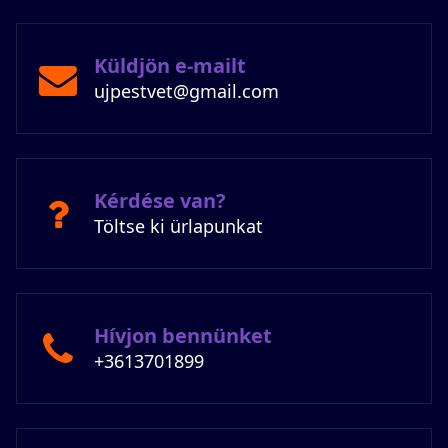
Küldjön e-mailt
ujpestvet@gmail.com
Kérdése van?
Töltse ki ürlapunkat
Hívjon bennünket
+3613701899