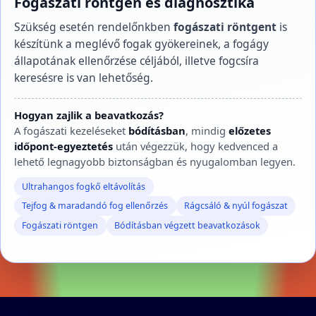
Fogászati röntgen és diagnosztika
Szükség esetén rendelőnkben
fogászati röntgent
is
készítünk a meglévő fogak gyökereinek, a fogágy
állapotának ellenőrzése céljából, illetve fogcsíra
keresésre is van lehetőség.
Hogyan zajlik a beavatkozás?
A fogászati kezeléseket
bódításban
, mindig
előzetes
időpont-egyeztetés
után végezzük, hogy kedvenced a
lehető legnagyobb biztonságban és nyugalomban legyen.
Ultrahangos fogkő eltávolítás
Tejfog & maradandó fog ellenőrzés
Rágcsáló & nyúl fogászat
Fogászati röntgen
Bódításban végzett beavatkozások