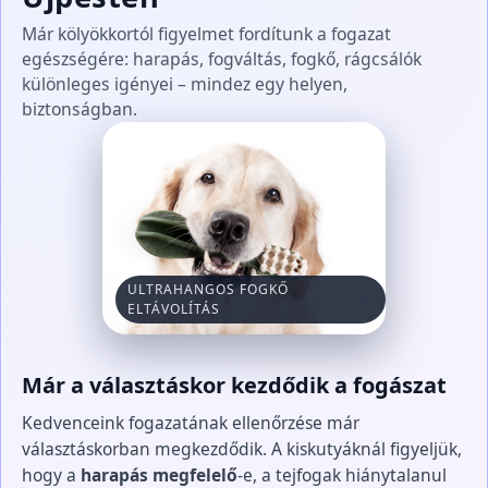
Már kölyökkortól figyelmet fordítunk a fogazat
egészségére: harapás, fogváltás, fogkő, rágcsálók
különleges igényei – mindez egy helyen,
biztonságban.
ULTRAHANGOS FOGKŐ
ELTÁVOLÍTÁS
Már a választáskor kezdődik a fogászat
Kedvenceink fogazatának ellenőrzése már
választáskorban megkezdődik. A kiskutyáknál figyeljük,
hogy a
harapás megfelelő
-e, a tejfogak hiánytalanul