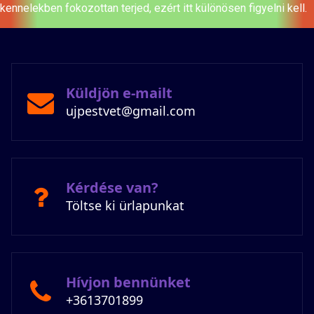
kennelekben fokozottan terjed, ezért itt különösen figyelni kell.
Küldjön e-mailt
ujpestvet@gmail.com
Kérdése van?
Töltse ki ürlapunkat
Hívjon bennünket
+3613701899