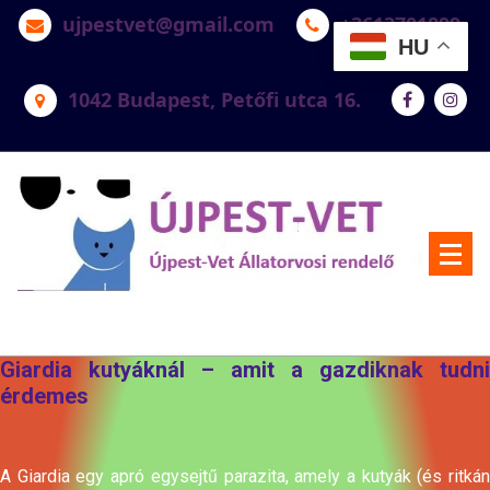
ujpestvet@gmail.com
+3613701899
HU
1042 Budapest, Petőfi utca 16.
Újpest-Vet Állatorvosi Rendelő
Giardia kutyáknál – amit a gazdiknak tudni
érdemes
A Giardia egy apró egysejtű parazita, amely a kutyák (és ritkán