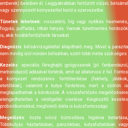
emberek) beleiben él. Leggyakrabban fertőzött vízzel, bélsárral
vagy szennyezett környezettel kerül a szervezetbe.
Tünetek lehetnek:
visszatérő, híg vagy nyálkás hasmenés
fogyás, puffadás, ritkán hányás. Vannak tünetmentes hordozók
is, akik továbbfertőzhetik társaikat.
Diagnózis
: bélsárvizsgálattal állapítható meg. Mivel a parazita
nem mindig ürül minden bélsárban, ezért több minta szükséges.
Kezelés
: speciális féreghajtó gyógyszerek (pl. fenbendazol,
metronidazol) adásával történik, amit az állatorvos ír fel. Fontos
a környezet rendszeres fertőtlenítése (fekhely, játékok,
etetőtálak), valamint a kutya fürdetése, mert a szőrön is
megtapadhatnak a kórokozók. A visszafertőzés megelőzésére
elengedhetetlen a védőgallér viselése. Kiegészítő kezelés
probiotikumokkal, megfelelő diéta is kulcsfontosságú.
Megelőzés
: tiszta ivóvíz biztosítása, higiénia betartása,
Többkutyás háztartásban, panziókban, kutyafuttatóban vagy