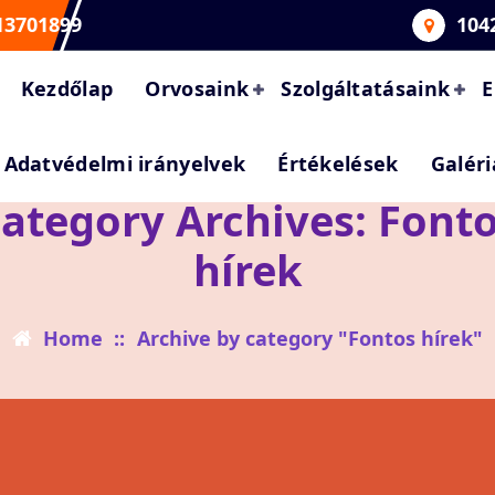
13701899
104
Kezdőlap
Orvosaink
Szolgáltatásaink
E
Adatvédelmi irányelvek
Értékelések
Galéri
ategory Archives: Font
hírek
Home
::
Archive by category "Fontos hírek"