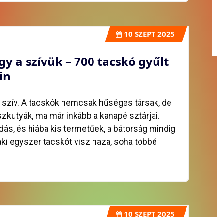
10
SZEPT 2025
gy a szívük – 700 tacskó gyűlt
in
s szív. A tacskók nemcsak hűséges társak, de
szkutyák, ma már inkább a kanapé sztárjai.
dás, és hiába kis termetűek, a bátorság mindig
aki egyszer tacskót visz haza, soha többé
10
SZEPT 2025