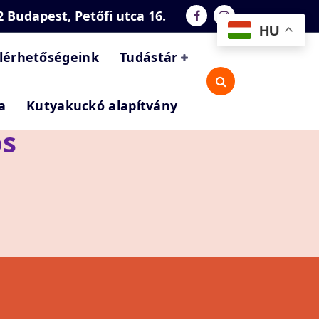
2 Budapest, Petőfi utca 16.
HU
lérhetőségeink
Tudástár
a
Kutyakuckó alapítvány
os