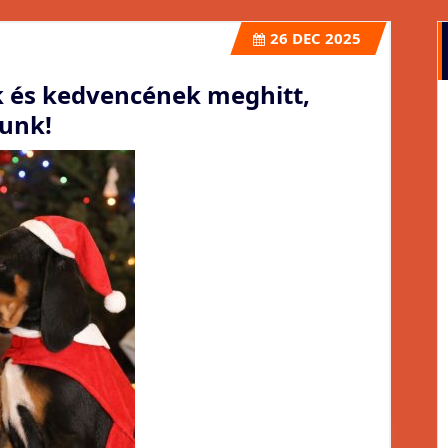
26
DEC 2025
 és kedvencének meghitt,
unk!