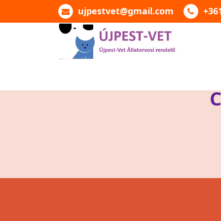
ujpestvet@gmail.com
+36
Újpest-Vet Állatorvosi
Rendelő
C