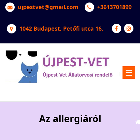
Skip
ujpestvet@gmail.com
+3613701899
to
content
1042 Budapest, Petőfi utca 16.
Újpest-Vet Állatorvosi Rendelő
Az allergiáról