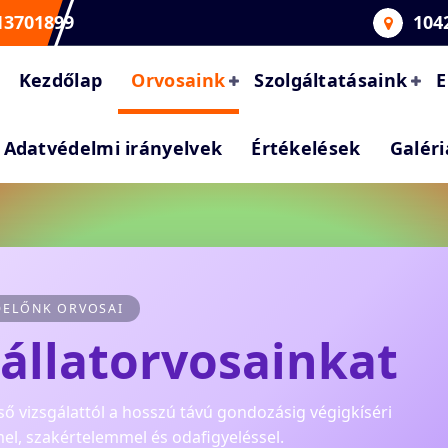
13701899
104
Kezdőlap
Orvosaink
Szolgáltatásaink
E
Adatvédelmi irányelvek
Értékelések
Galéri
DELŐNK ORVOSAI
állatorvosainkat
ő vizsgálattól a hosszú távú gondozásig végigkíséri
el, szakértelemmel és odafigyeléssel.