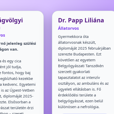
ágvölgyi
Dr. Papp Liliána
a
Állatorvos
vos
Gyermekkora óta
állatorvosnak készült,
nő jelenleg szülési
diplomáját 2025 februárjában
ágon van.
szerezte Budapesten. Ezt
követően az egyetem
a és egy cica
Belgyógyászati Tanszékén
nt jól tudja,
szerzett gyakorlati
 fontos, hogy baj
tapasztalatot az intenzív
egbízható kezekbe
osztályon, az ambuláns és az
 a kedvenc. Egyetemi
ügyeleti ellátásban is. Fő
t is az Újpest-Vetben
érdeklődési területe a
t, diplomáját 2025-
belgyógyászat, ezen belül
ezte. Elsősorban a
különösen a nefrológia.
ászat területén érzi
thon – szereti