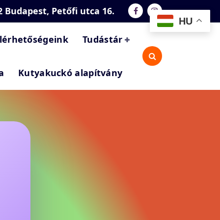
2 Budapest, Petőfi utca 16.
HU
lérhetőségeink
Tudástár
a
Kutyakuckó alapítvány