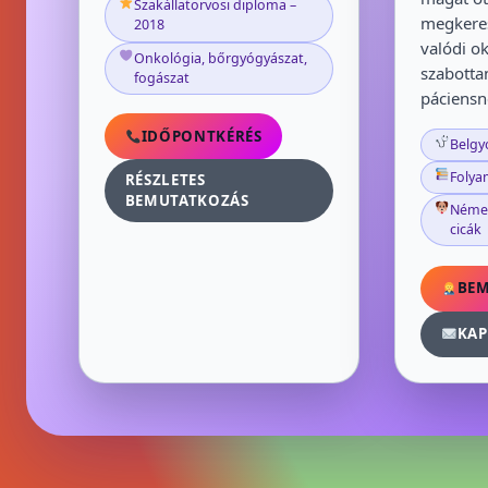
Szakállatorvosi diploma –
megkere
2018
valódi o
Onkológia, bőrgyógyászat,
szabotta
fogászat
páciensn
IDŐPONTKÉRÉS
Belgy
Folya
RÉSZLETES
BEMUTATKOZÁS
Német
cicák
BE
KAP