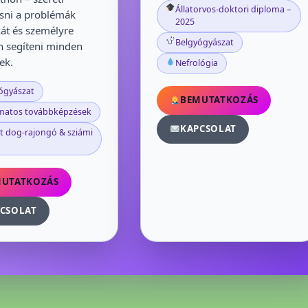
Állatorvos-doktori diploma –
sni a problémák
2025
kát és személyre
Belgyógyászat
n segíteni minden
ek.
Nefrológia
ógyászat
BEMUTATKOZÁS
matos továbbképzések
KAPCSOLAT
 dog-rajongó & sziámi
MUTATKOZÁS
CSOLAT