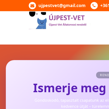
ujpestvet@gmail.com
+36
Újpest-Vet Állatorvosi
Rendelő
REN
Ismerje meg 
Gondoskodó, tapasztalt csapatunk az els
kedvence útját – türelemm