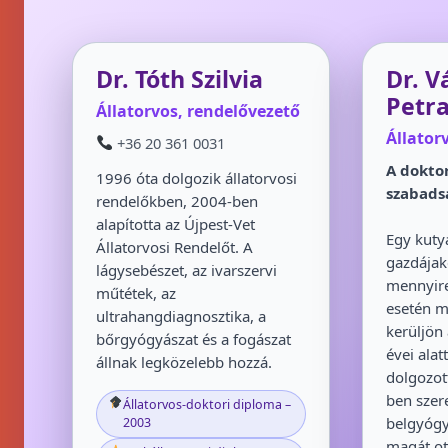
Dr. Tóth Szilvia
Dr. V
Petr
Állatorvos, rendelővezető
Állator
+36 20 361 0031
A doktor
1996 óta dolgozik állatorvosi
szabads
rendelőkben, 2004-ben
alapította az Újpest-Vet
Egy kuty
Állatorvosi Rendelőt. A
gazdájaké
lágysebészet, az ivarszervi
mennyire
műtétek, az
esetén m
ultrahangdiagnosztika, a
kerüljön
bőrgyógyászat és a fogászat
évei alat
állnak legközelebb hozzá.
dolgozot
ben szer
Állatorvos-doktori diploma –
belgyógy
2003
magát ot