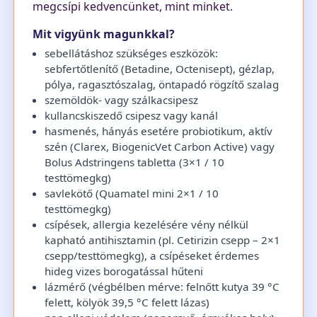
megcsípi kedvencünket, mint minket.
Mit vigyünk magunkkal?
sebellátáshoz szükséges eszközök:
sebfertőtlenítő (Betadine, Octenisept), gézlap,
pólya, ragasztószalag, öntapadó rögzítő szalag
szemöldök- vagy szálkacsipesz
kullancskiszedő csipesz vagy kanál
hasmenés, hányás esetére probiotikum, aktív
szén (Clarex, BiogenicVet Carbon Active) vagy
Bolus Adstringens tabletta (3×1 / 10
testtömegkg)
savlekötő (Quamatel mini 2×1 / 10
testtömegkg)
csípések, allergia kezelésére vény nélkül
kapható antihisztamin (pl. Cetirizin csepp – 2×1
csepp/testtömegkg), a csípéseket érdemes
hideg vizes borogatással hűteni
lázmérő (végbélben mérve: felnőtt kutya 39 °C
felett, kölyök 39,5 °C felett lázas)