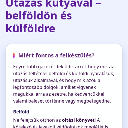
Utazás kutyával –
belföldön és
külföldre
Miért fontos a felkészülés?
Egyre több gazdi érdeklődik arról, hogy mik az
utazás feltételei belföldi és külföldi nyaralásuk,
utazásuk alkalmával, és hogy mik azok a
legfontosabb dolgok, amiket vigyenek
magukkal arra az esetre, ha kedvencükkel
valami baleset történne vagy megbetegedne.
Belföld
Ne felejtsük otthon az
oltási könyvet
! A
kötelező és javasolt védőoltások meglétét is