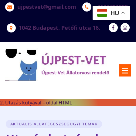
ujpestvet@gmail.com
+3613701899
HU
1042 Budapest, Petőfi utca 16.
Újpest-Vet Állatorvosi Rendelő
2. Utazás kutyával – oldal HTML
AKTUÁLIS ÁLLATEGÉSZSÉGÜGYI TÉMÁK