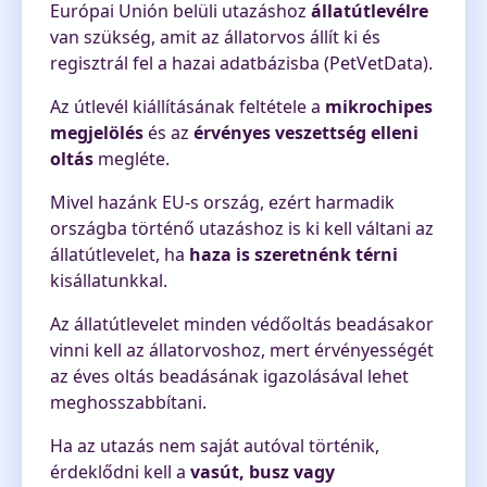
Európai Unión belüli utazáshoz
állatútlevélre
van szükség, amit az állatorvos állít ki és
regisztrál fel a hazai adatbázisba (PetVetData).
Az útlevél kiállításának feltétele a
mikrochipes
megjelölés
és az
érvényes veszettség elleni
oltás
megléte.
Mivel hazánk EU-s ország, ezért harmadik
országba történő utazáshoz is ki kell váltani az
állatútlevelet, ha
haza is szeretnénk térni
kisállatunkkal.
Az állatútlevelet minden védőoltás beadásakor
vinni kell az állatorvoshoz, mert érvényességét
az éves oltás beadásának igazolásával lehet
meghosszabbítani.
Ha az utazás nem saját autóval történik,
érdeklődni kell a
vasút, busz vagy