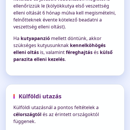
ellenőrizzük le (kölyökkutya első veszettség
elleni oltását 6 hónap múlva kell megismételni,
felnőtteknek évente kötelező beadatni a
veszettség elleni oltást).
Ha
kutyapanzió
mellett döntünk, akkor
szükséges kutyusunknak
kennelköhögés
elleni oltás
is, valamint
féreghajtás
és
külső
parazita elleni kezelés
.
Külföldi utazás
Külföldi utazásnál a pontos feltételek a
célországtól
és az érintett országoktól
függenek.