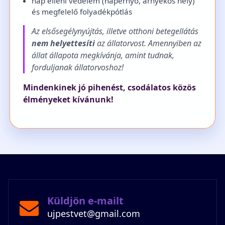
nap elleni védelem (napernyő, árnyékos hely)
és megfelelő folyadékpótlás
Az elsősegélynyújtás, illetve otthoni betegellátás
nem helyettesíti
az állatorvost. Amennyiben az
állat állapota megkívánja, amint tudnak,
forduljanak állatorvoshoz!
Mindenkinek jó pihenést, csodálatos közös
élményeket kívánunk!
Küldjön e-mailt
ujpestvet@gmail.com