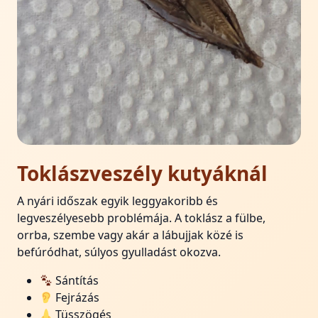
Toklászveszély kutyáknál
A nyári időszak egyik leggyakoribb és
legveszélyesebb problémája. A toklász a fülbe,
orrba, szembe vagy akár a lábujjak közé is
befúródhat, súlyos gyulladást okozva.
Sántítás
Fejrázás
Tüsszögés