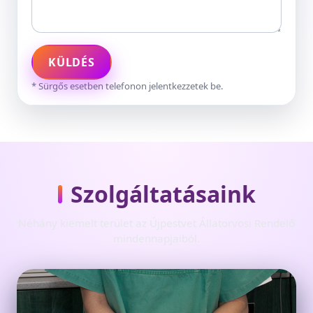
KÜLDÉS
* Sürgős esetben telefonon jelentkezzetek be.
Szolgáltatásaink
Néhány kiemelt terület az Újpestvet Állatorvosi Rendelő
mindennapjaiból.