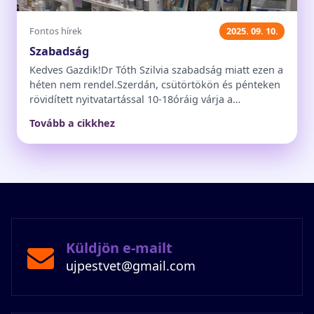
Fontos hírek
2025. 09. 10.
Szabadság
Kedves Gazdik!Dr Tóth Szilvia szabadság miatt ezen a
héten nem rendel.Szerdán, csütörtökön és pénteken
rövidített nyitvatartással 10-18óráig várja a…
Tovább a cikkhez
Küldjön e-mailt
ujpestvet@gmail.com