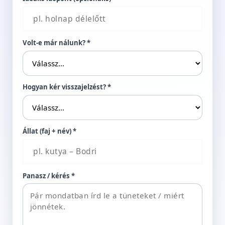
Volt-e már nálunk? *
Hogyan kér visszajelzést? *
Állat (faj + név) *
Panasz / kérés *