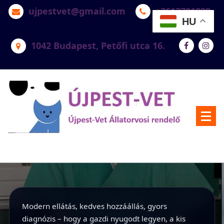
ujpestvet@gmail.com
+3613701899
HU
1042 Budapest, Petőfi utca 16.
Újpest-Vet Állatorvosi Rendelő
Modern ellátás, kedves hozzáállás, gyors
diagnózis – hogy a gazdi nyugodt legyen, a kis