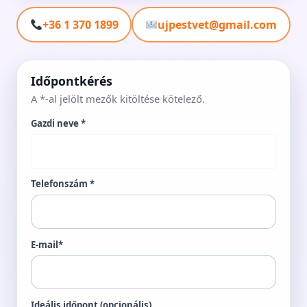
+36 1 370 1899
ujpestvet@gmail.com
Időpontkérés
A *-al jelölt mezők kitöltése kötelező.
Gazdi neve *
Telefonszám *
E-mail*
Ideális időpont (opcionális)