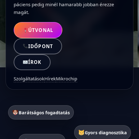
páciens pedig minél hamarabb jobban érezze
magát.
ÚTVONAL
IDŐPONT
ÍROK
Szolgáltatások
Hírek
Mikrochip
Barátságos fogadtatás
Gyors diagnosztika