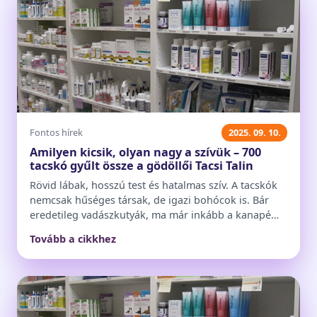
Fontos hírek
2025. 09. 10.
Amilyen kicsik, olyan nagy a szívük – 700
tacskó gyűlt össze a gödöllői Tacsi Talin
Rövid lábak, hosszú test és hatalmas szív. A tacskók
nemcsak hűséges társak, de igazi bohócok is. Bár
eredetileg vadászkutyák, ma már inkább a kanapé…
Tovább a cikkhez