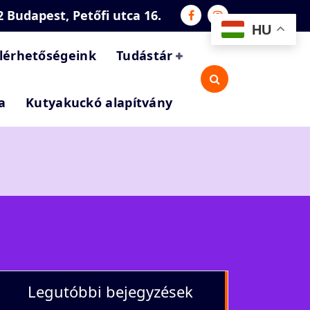
2 Budapest, Petőfi utca 16.
HU
lérhetőségeink
Tudástár
a
Kutyakuckó alapítvány
Legutóbbi bejegyzések