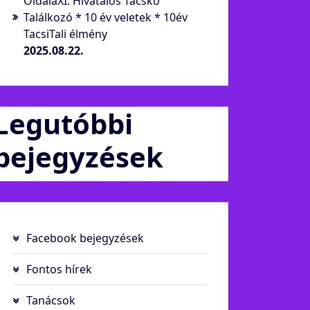
OldalaXI. Hivatalos Tacskó
Találkozó * 10 év veletek * 10év
TacsiTali élmény
2025.08.22.
Legutóbbi
bejegyzések
Facebook bejegyzések
Fontos hírek
Tanácsok