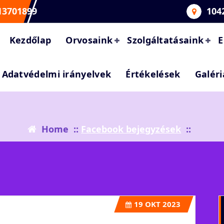
13701899
104
Kezdőlap
Orvosaink
Szolgáltatásaink
E
Adatvédelmi irányelvek
Értékelések
Galéri
Home
::
Facebook bejegyzések
::
19
OKT 2023