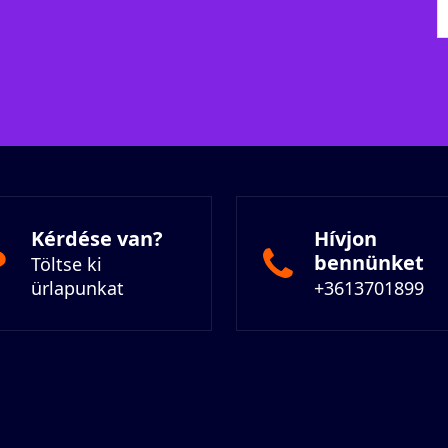
Kérdése van?
Hívjon
bennünket
Töltse ki
ürlapunkat
+3613701899