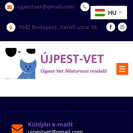
ujpestvet@gmail.com
+3613701899
HU
1042 Budapest, Petőfi utca 16.
Újpest-Vet Állatorvosi Rendelő
Küldjön e-mailt
ujpestvet@gmail.com