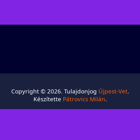
Copyright © 2026. Tulajdonjog
Újpest-Vet
.
Készítette
Pátrovics Milán
.